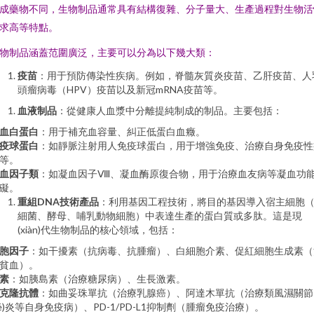
成藥物不同，生物制品通常具有結構復雜、分子量大、生產過程對生物活
求高等特點。
物制品涵蓋范圍廣泛，主要可以分為以下幾大類：
疫苗
：用于預防傳染性疾病。例如，脊髓灰質炎疫苗、乙肝疫苗、人
頭瘤病毒（HPV）疫苗以及新冠mRNA疫苗等。
血液制品
：從健康人血漿中分離提純制成的制品。主要包括：
血白蛋白
：用于補充血容量、糾正低蛋白血癥。
疫球蛋白
：如靜脈注射用人免疫球蛋白，用于增強免疫、治療自身免疫性
等。
血因子類
：如凝血因子Ⅷ、凝血酶原復合物，用于治療血友病等凝血功
礙。
重組DNA技術產品
：利用基因工程技術，將目的基因導入宿主細胞
細菌、酵母、哺乳動物細胞）中表達生產的蛋白質或多肽。這是現
(xiàn)代生物制品的核心領域，包括：
胞因子
：如干擾素（抗病毒、抗腫瘤）、白細胞介素、促紅細胞生成素（
貧血）。
素
：如胰島素（治療糖尿病）、生長激素。
克隆抗體
：如曲妥珠單抗（治療乳腺癌）、阿達木單抗（治療類風濕關節
jié)炎等自身免疫病）、PD-1/PD-L1抑制劑（腫瘤免疫治療）。