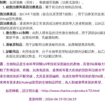
制劑
：如尿激酶（溶栓）、葡糖腦苷脂酶（治療戈謝病）。
細胞治療與基因治療產品
：屬于前沿的生物制品領域。
胞治療產品
：如CAR-T細胞（嵌合抗原受體T細胞），用于治療某些血液
(tǒng)惡性腫瘤。
因治療產品
：通過將外源正常基因或治療性基因導入患者靶細胞，以糾正
償缺陷基因引起的疾病。
微生態(tài)制劑
：由對人體有益的活性微生物制成，用于調節(jié)腸
菌群平衡，如雙歧桿菌、乳酸菌制劑。
過敏原制品
：用于診斷和治療過敏性疾病，如塵螨變應原制劑。
診斷用品
：利用免疫學、分子生物學原理制成的體外診斷試劑，如乙
表面抗原診斷試劑盒、PCR診斷試劑等。
言
，生物制品是生命科學與醫(yī)學技術深度融合的產物，其發(fā)展極大
動了對傳染病、癌癥、自身免疫病、遺傳病等重大疾病的預防和治療水平
著生物技術的不斷突破，尤其是基因編輯、合成生物學等技術的發(fā)展
來將有更多創(chuàng)新型的生物制品問世，為人類健康帶來新的希望。
如若轉載，請注明出處：http://www.charive.cn/product/72.html
更新時間：2026-06-19 05:36:19